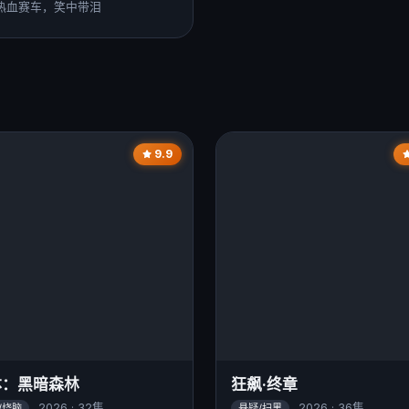
热血赛车，笑中带泪
9.9
体：黑暗森林
狂飙·终章
2026 · 32集
2026 · 36集
/烧脑
悬疑/扫黑