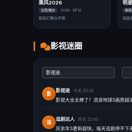
乘风2026
明
2026 · EP12
女团/舞台
推理
姐姐们舞台炸裂
高能
影视迷圈
影视迷
今天 20:30
影
影视大全太棒了！流浪地球3画质超
追剧达人
昨天 22:45
追
庆余年3更新超快，每天追剧停不下来