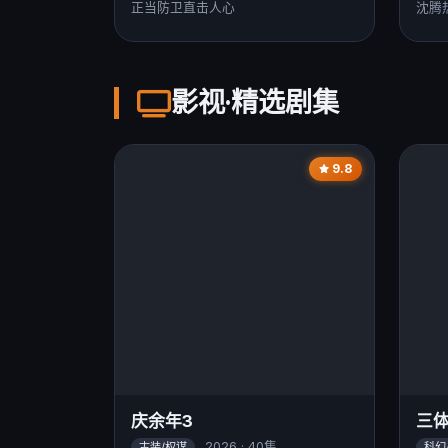
正当防卫直击人心
沈腾
影视·精选剧集
9.8
庆余年3
三
2026 · 40集
古装/权谋
科幻