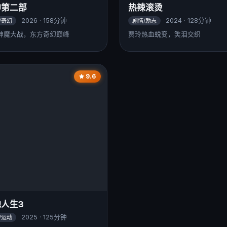
神第二部
热辣滚烫
2026 · 158分钟
2024 · 128分钟
/奇幻
剧情/励志
神魔大战，东方奇幻巅峰
贾玲热血蜕变，笑泪交织
9.6
人生3
2025 · 125分钟
/运动