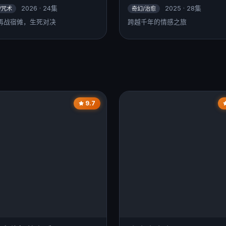
2026 · 24集
2025 · 28集
/咒术
奇幻/治愈
再战宿傩，生死对决
跨越千年的情感之旅
9.7