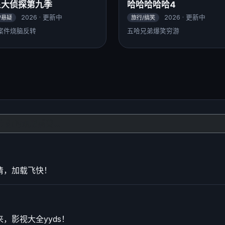
星大侦探第九季
哈哈哈哈哈4
2026 · 更新中
2026 · 更新中
/悬疑
旅行/搞笑
案件烧脑反转
五哈兄弟爆笑穷游
清，加载飞快！
，影视大全yyds！