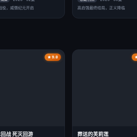
战役，威慑纪元开启
高启强最终结局，正义降临
9.8
回战 死灭回游
葬送的芙莉莲