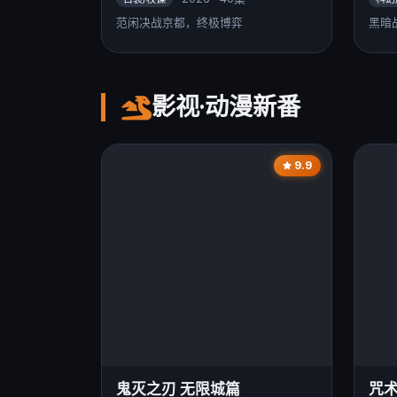
范闲决战京都，终极博弈
黑暗
影视·动漫新番
9.9
鬼灭之刃 无限城篇
咒术