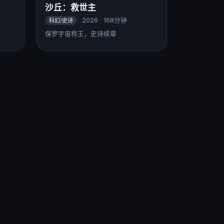
沙丘：救世主
2026 · 168分钟
科幻/史诗
保罗宇宙称王，史诗续章