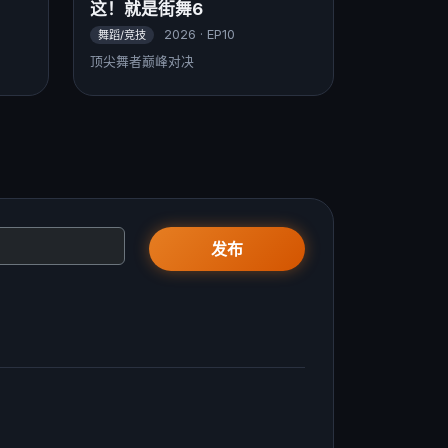
这！就是街舞6
2026 · EP10
舞蹈/竞技
顶尖舞者巅峰对决
发布