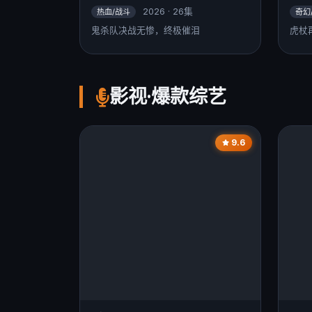
2026 · 26集
热血/战斗
奇幻
鬼杀队决战无惨，终极催泪
虎杖
影视·爆款综艺
9.6