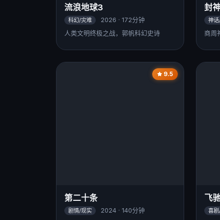
流浪地球3
封
2026 · 172分钟
科幻/灾难
神话
人类文明终极之战，郭帆科幻史诗
商周
9.5
第二十条
飞驰
2024 · 140分钟
剧情/现实
喜剧